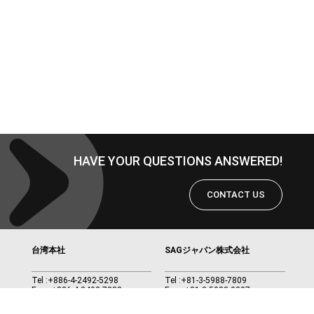
HAVE YOUR QUESTIONS ANSWERED!
CONTACT US
台湾本社
SAGジャパン株式会社
Tel :
+886-4-2492-5298
Tel :
+81-3-5988-7809
Fax : +886-4-2492-7388
Fax : +81-3-5983-0807
メール ：
info@sag.com.tw
メール ：
info@sag.com.tw