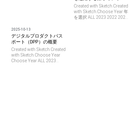
Created with Sketch.Created
with Sketch.Choose Year 年
を選択 ALL 2023 2022 2021
2020 SAGジャパン株式会社
– RFID タグのソリューショ
2025-10-13
ンを提供する RFIDとは: 基
デジタルプロダクトパス
礎知識とRFIDを運用する際
ポート（DPP）の概要
ポイント 1. RFID技術の概
Created with Sketch.Created
要：RFID（Radio
with Sketch.Choose Year
Frequency Identification：
Choose Year ALL 2023
無線周波数識別）は無線波
2022 2021 2020 SAGジャパ
を使って物品を識別し、追
ン株式会社 – RFID タグのソ
跡する技術です。 2. 日常的
リューションを提供する
な利用例：RFIDタグは、小
SAGは、医療分野のあらゆ
売店のセルフレジや高速道
るRFID使用事例を可能にす
路の自動車識別（AVI）ETC
る RFIDは、医療におけるプ
システムなどで広く使われ
ロセスや管理業務をスマー
ています。これにより、効
ト化するための促進剤とな
率的な商品スキャンや料金
っています。 消耗品、手術
徴収が実現されています。
用具、医療機器、医薬品な
3. 業務の効率化：RFID技術
どにRFIDタグソリューショ
は、サプライチェーン管
ンを導入し、プロセスの可
理・在庫管理・追跡システ
視化とデータの透明化を実
ムにおいても重要な役割を
現し、スタッフの作業負担