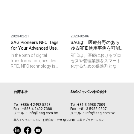
担います。業務の効率化や
軽減、データの正確性の向
エラーの削減、全体的な作
上、患者の安全性向上に貢
業効率向上に貢献していま
献します。 しかし、医療機
す。 RFIDは日常生活の多く
器によっては、検討すべき
の場面で利用され、業務の
問題点や悩みがあり、タグ
効率化にも大きな役割を果
付けの難易度が高いものも
たしている技術です。 RFID
2023-02-21
2023-02-06
あります。 当社のRFIDタグ
技術は、過去20年間でさま
SAG Pioneers NFC Tags
SAGは、医療分野のあら
付けソリューションは、以
ざまな業界でその価値を証
下のような特徴があり、お
for Your Advanced Use
ゆるRFID使用事例を可能
明し、デジタル化を促進
客様の医療分野のデジタル
Case
にする
し、日常生活における「つ
In the path of digital
RFIDは、医療におけるプロ
化を加速させる強力なタグ
ながり」を実現してきまし
transformation, besides
セスや管理業務をスマート
付けの強みを提供します。
た。 初期のRFIDの主な用途
RFID, NFC technology is
化するための促進剤となっ
1. 限られたスペースで最大
は、小売業における在庫管
picking up pace. Many
ています。 消耗品、手術用
限の性能を発揮する 2. 極端
理や、製造現場での資産追
businesses are seeking
具、医療機器、医薬品など
な温度で持ちこたえる 3. 滅
跡でした。技術の進化によ
ways to stay relevant by
にRFIDタグソリューション
菌処理に耐える 4. アプリケ
り、読取距離の延長や速度
using NFC transponders for
を導入し、プロセスの可視
ーション固有のシナリオの
台湾本社
SAGジャパン株式会社
向上・セキュリティ強化が
better management and
化とデータの透明化を実現
読み取りを最適化する それ
進みました。 その結果、
business intelligence.
し、スタッフの作業負担軽
ぞれの使用事例に対応する
RFIDは以下の分野で不可欠
However, we often see
減、データの正確性の向
Tel :
+886-4-2492-5298
Tel :
+81-3-5988-7809
ため、SAGは、アンテナ設
な技術となっています： •
Fax : +886-4-2492-7388
Fax : +81-3-5983-0807
inquiries coming with
上、患者の安全性向上に貢
計と材料科学について当社
メール ：
info@sag.com.tw
メール ：
info@sag.com.tw
ヘルスケア（患者追跡、薬
challenges such as small
献します。 しかし、医療機
が保有する知識を活用し、
剤管理） • 製造業（自動
tagging space, extreme
器によっては、検討すべき
製品 & ソリューション
お問合せ
Privacy(GDPR)
工業アプリケーション
正確な追跡や偽造防止など
化、品質管理） • 物流（リ
temperature or metal
問題点や悩みがあり、タグ
を確実にするための様々な
アルタイムサプライチェー
interference standing in the
付けの難易度が高いものも