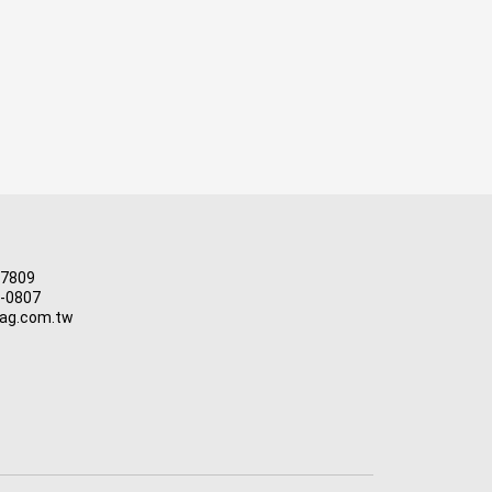
-7809
3-0807
ag.com.tw