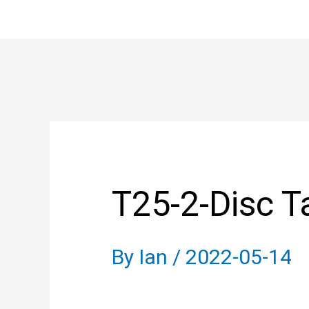
Skip
to
content
Post
navigation
T25-2-Disc T
By
Ian
/
2022-05-14