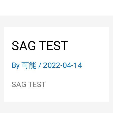
Skip
to
Post
content
navigation
SAG TEST
By
可能
/
2022-04-14
SAG TEST