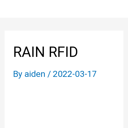
Skip
to
Post
content
navigation
RAIN RFID
By
aiden
/
2022-03-17