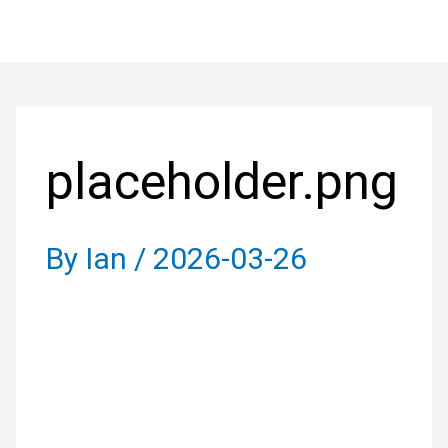
Skip
to
Post
content
navigation
placeholder.png
By
Ian
/
2026-03-26