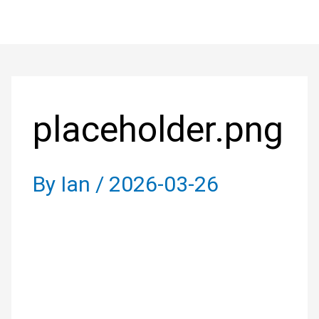
Skip
to
Post
content
navigation
placeholder.png
By
Ian
/
2026-03-26