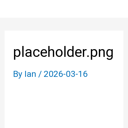
Skip
to
Post
content
navigation
placeholder.png
By
Ian
/
2026-03-16