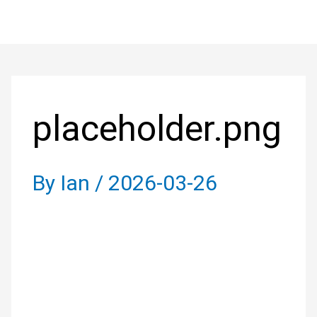
Skip
to
Post
content
navigation
placeholder.png
By
Ian
/
2026-03-26