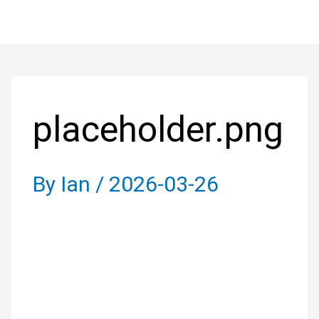
Skip
to
Post
content
navigation
placeholder.png
By
Ian
/
2026-03-26