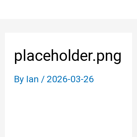
Skip
to
Post
content
navigation
placeholder.png
By
Ian
/
2026-03-26