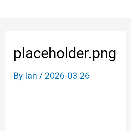
Skip
to
Post
content
navigation
placeholder.png
By
Ian
/
2026-03-26