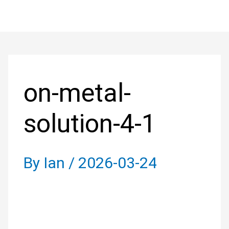
Skip
to
Post
content
navigation
on-metal-
solution-4-1
By
Ian
/
2026-03-24