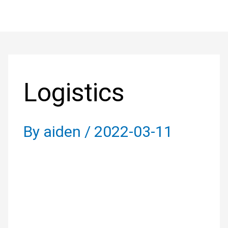
Skip
to
Post
content
navigation
Logistics
By
aiden
/
2022-03-11