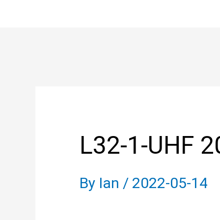
Skip
to
content
Post
navigation
L32-1-UHF 2
By
Ian
/
2022-05-14