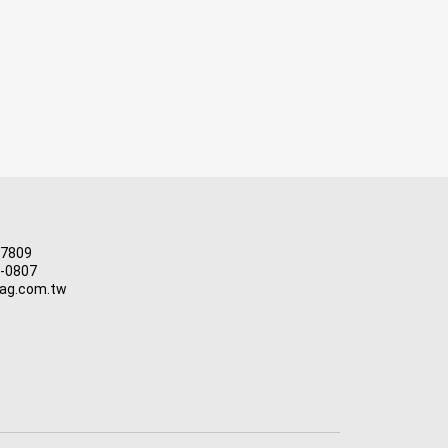
-7809
3-0807
ag.com.tw