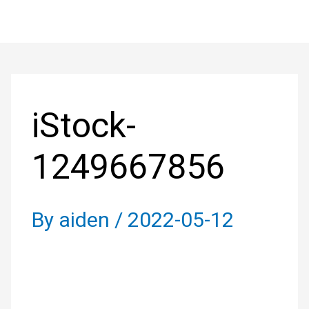
Skip
to
Post
content
navigation
iStock-
1249667856
By
aiden
/
2022-05-12