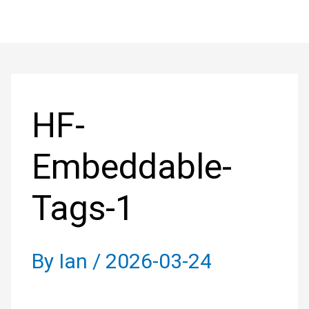
Skip
to
Post
content
navigation
HF-
Embeddable-
Tags-1
By
Ian
/
2026-03-24