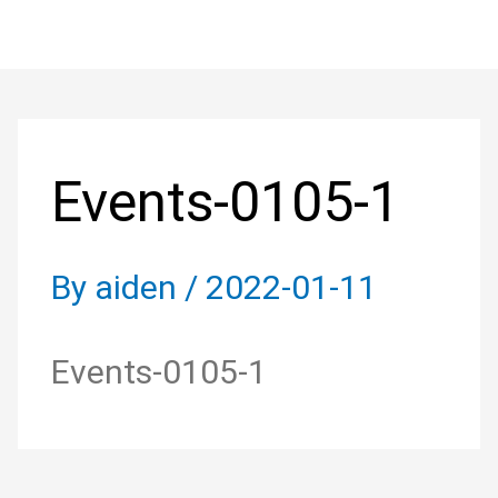
Skip
to
Post
content
navigation
Events-0105-1
By
aiden
/
2022-01-11
Events-0105-1