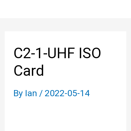
Skip
to
Post
content
navigation
C2-1-UHF ISO
Card
By
Ian
/
2022-05-14