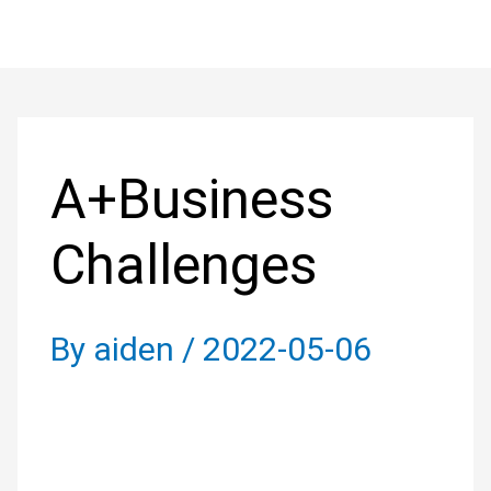
Skip
to
Post
content
navigation
A+Business
Challenges
By
aiden
/
2022-05-06