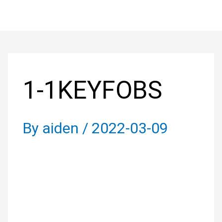
Skip
to
Post
content
navigation
1-1KEYFOBS
By
aiden
/
2022-03-09