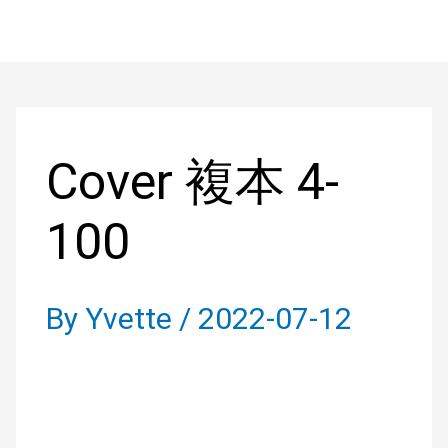
Skip
to
Post
content
navigation
Cover 複本 4-
100
By
Yvette
/
2022-07-12