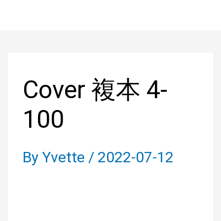
Skip
to
Post
content
navigation
Cover 複本 4-
100
By
Yvette
/
2022-07-12