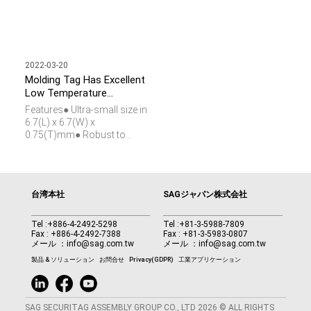
2022-03-20
Molding Tag Has Excellent
Low Temperature
Resistibility
Features● Ultra-small size in
6.7(L) x 6.7(W) x
0.75(T)mm● Robust to
resist extreme temperature:
-60°C for 4700hrs, +200°C
for 240hrs, +250°C for
24hrs● Packaged with chip
台湾本社
SAGジャパン株式会社
and antenna in simple form
factor● ISO/IEC 15693, NFC
Forum Type 5 compliant
Tel :
+886-4-2492-5298
Tel :
+81-3-5988-7809
Fax : +886-4-2492-7388
Fax : +81-3-5983-0807
メール ：
info@sag.com.tw
メール ：
info@sag.com.tw
製品 & ソリューション
お問合せ
Privacy(GDPR)
工業アプリケーション
SAG SECURITAG ASSEMBLY GROUP CO., LTD 2026 © ALL RIGHTS