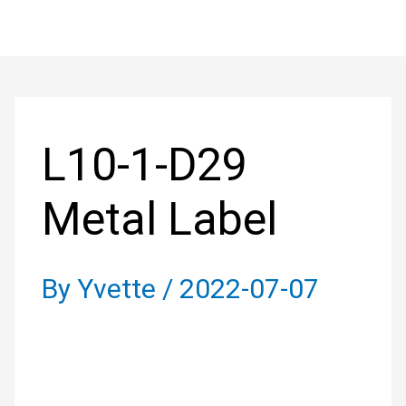
Skip
to
Post
content
navigation
L10-1-D29
Metal Label
By
Yvette
/
2022-07-07