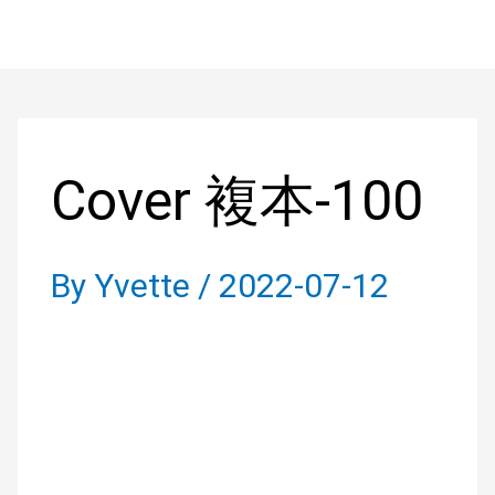
Skip
to
Post
content
navigation
Cover 複本-100
By
Yvette
/
2022-07-12