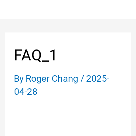
Skip
to
Post
content
navigation
FAQ_1
By
Roger Chang
/
2025-
04-28