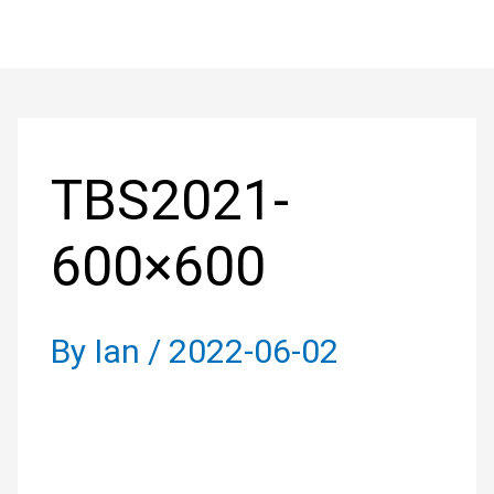
Skip
to
Post
content
navigation
TBS2021-
600×600
By
Ian
/
2022-06-02