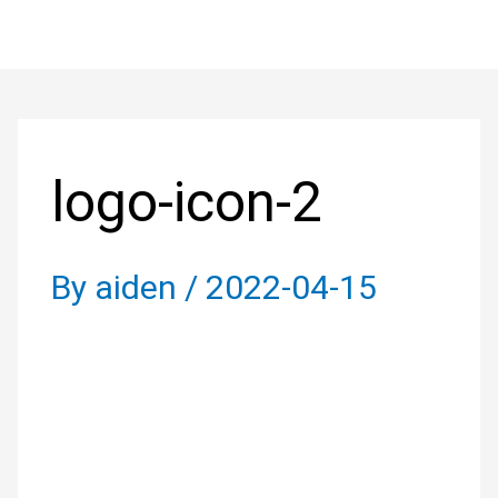
Skip
to
Post
content
navigation
logo-icon-2
By
aiden
/
2022-04-15