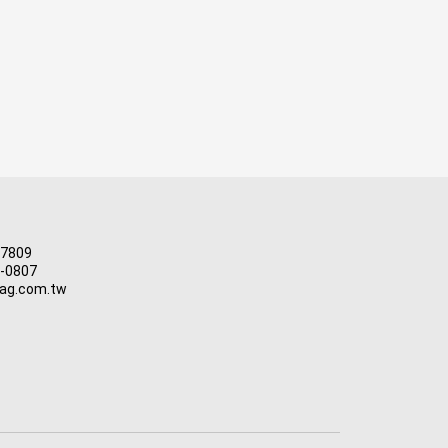
-7809
3-0807
ag.com.tw