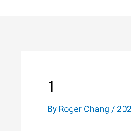
Skip
to
content
Post
navigation
1
By
Roger Chang
/
202