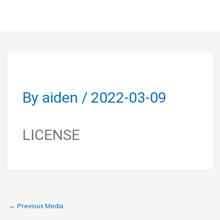
Skip
to
Post
content
navigation
By
aiden
/
2022-03-09
LICENSE
←
Previous Media