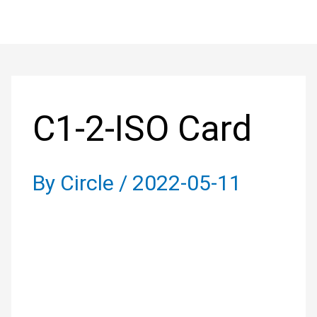
Skip
to
Post
content
navigation
C1-2-ISO Card
By
Circle
/
2022-05-11