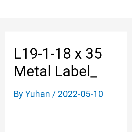
Skip
to
Post
content
navigation
L19-1-18 x 35
Metal Label_
By
Yuhan
/
2022-05-10