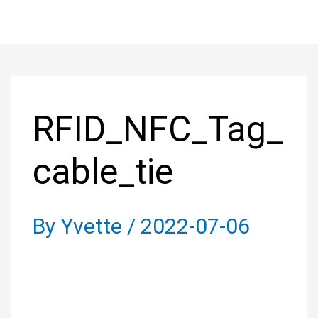
Skip
to
Post
content
navigation
RFID_NFC_Tag_
cable_tie
By
Yvette
/
2022-07-06